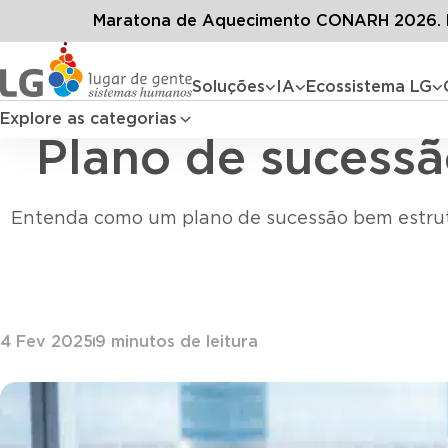
Conteúdos
Bl
Maratona de Aquecimento CONARH 2026. D
Soluções
IA
Ecossistema LG
Explore as categorias
Plano de sucessã
Entenda como um plano de sucessão bem estrutu
4 Fev 2025
9
minutos de leitura