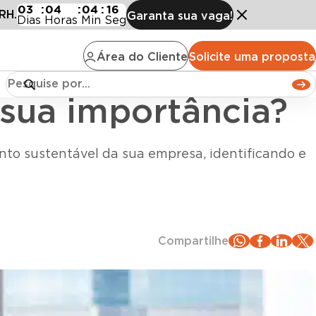
ua importância?
03
:
04
:
04
:
14
RH.
Garanta sua vaga!
Dias
Horas
Min
Seg
Área do Cliente
Solicite uma proposta
 sua importância?
to sustentável da sua empresa, identificando e
Compartilhe