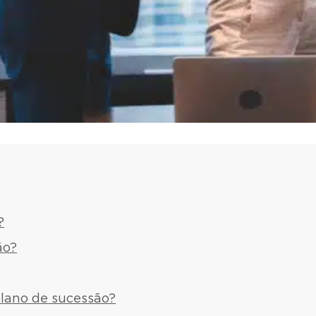
?
ão?
plano de sucessão?