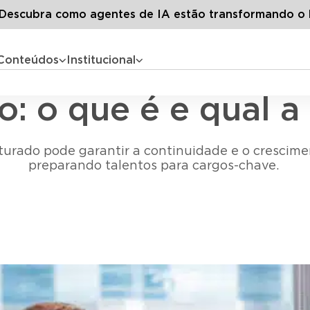
og LG
Todos os artigos
Plano de sucessão: o que é e qual a s
escubra como agentes de IA estão transformando o 
Conteúdos
Institucional
Gestão de pessoas
o: o que é e qual a
rado pode garantir a continuidade e o crescimen
preparando talentos para cargos-chave.