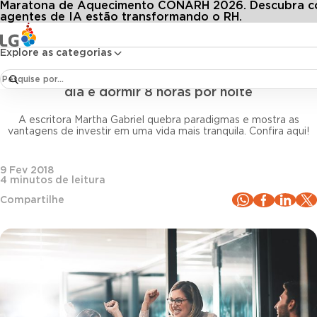
Maratona de Aquecimento CONARH 2026. Descubra 
Conteúdos
Blog LG
Todos os artigos
Produtividade ao máximo: trabalhar 4 horas por dia e dormir 8 horas por noite
agentes de IA estão transformando o RH.
Explore as categorias
Gestão de pessoas
Produtividade ao máximo: trabalhar 4 horas por
dia e dormir 8 horas por noite
A escritora Martha Gabriel quebra paradigmas e mostra as
vantagens de investir em uma vida mais tranquila. Confira aqui!
9 Fev 2018
4
minutos de leitura
Compartilhe