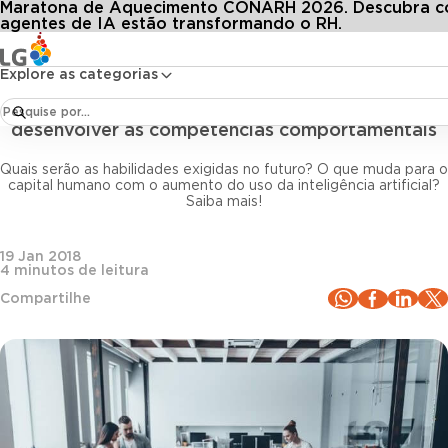
Maratona de Aquecimento CONARH 2026. Descubra 
Conteúdos
Blog LG
Todos os artigos
nologia x pessoas: chegou a hora de desenvolver as competências comportamen
agentes de IA estão transformando o RH.
Explore as categorias
Tecnologia e Inovação
Tecnologia x pessoas: chegou a hora de
desenvolver as competências comportamentais
Quais serão as habilidades exigidas no futuro? O que muda para o
capital humano com o aumento do uso da inteligência artificial?
Saiba mais!
19 Jan 2018
4
minutos de leitura
Compartilhe