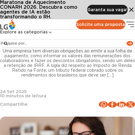
Maratona de Aquecimento
Conteúdos
Blog LG
Todos os artigos
O que é retenção de IRRF na folha e como calcular?
CONARH 2026. Descubra como
Garanta sua vaga!
agentes de IA estão
transformando o RH.
Folha de Pagamento
Solicite uma proposta
Explore as categorias
O que é retenção de IRRF na folha e como
calcular?
Uma empresa tem diversas obrigações ao emitir a sua folha de
pagamento, como informar os valores das remunerações dos
colaboradores e fazer os descontos obrigatórios, sendo um deles
a retenção de IRRF. A sigla diz respeito ao Imposto de Renda
Retido na Fonte, um tributo federal cobrado sobre os
rendimentos dos brasileiros que deve ser […]
24 Set 2025
10
minutos de leitura
Compartilhe