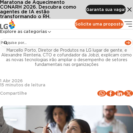
Maratona de Aquecimento
Conteúdos
Blog LG
Todos os artigos
Desafios do RH em tempos de IA: abordagens práticas para superar barreiras
CONARH 2026. Descubra como
Garanta sua vaga!
agentes de IA estão
transformando o RH.
Inteligência artificial
Solicite uma proposta
Explore as categorias
Desafios do RH em tempos de IA: abordagens
práticas para superar barreiras
Marcello Porto, Diretor de Produtos na LG lugar de gente, e
Alexandre Renteria, CTO e cofundador da Jobzi, explicam como
as novas tecnologias irão ampliar o desempenho de setores
fundamentais nas organizações
1 Abr 2026
15
minutos de leitura
Compartilhe