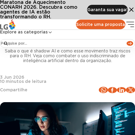
Maratona de Aquecimento
Conteúdos
Blog LG
Todos os artigos
Shadow AI no RH: riscos, realidade e como a empresa deve agir
CONARH 2026. Descubra como
Garanta sua vaga!
agentes de IA estão
transformando o RH.
Inteligência artificial
Solicite uma proposta
Explore as categorias
Shadow AI no RH: riscos, realidade e como a
empresa deve agir
Saiba o que é shadow AI e como esse movimento traz riscos
para o RH. Veja como combater o uso indiscriminado de
inteligência artificial dentro da organização.
3 Jun 2026
10
minutos de leitura
Compartilhe