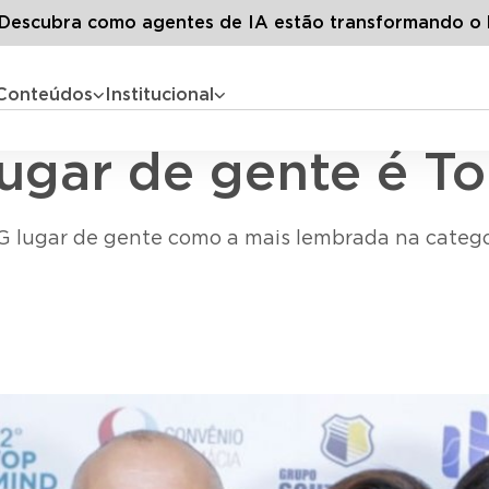
log LG
Todos os artigos
Pela 8ª vez, LG lugar de gente é Top
escubra como agentes de IA estão transformando o 
Conteúdos
Institucional
Acontece na LG
 lugar de gente é T
 lugar de gente como a mais lembrada na catego