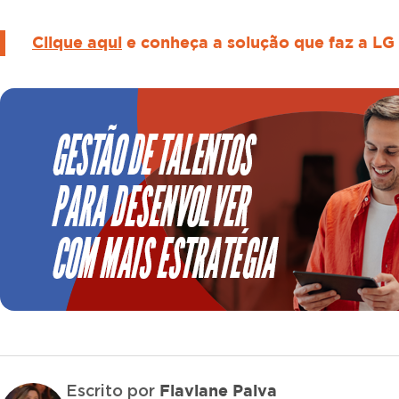
Clique aqui
e conheça a solução que faz a LG 
Flaviane Paiva
Escrito por