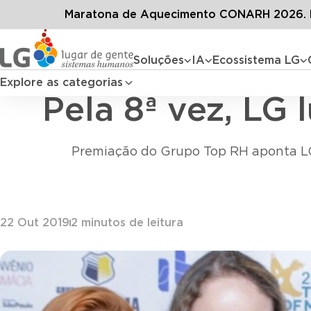
Conteúdos
B
Maratona de Aquecimento CONARH 2026. D
Soluções
IA
Ecossistema LG
Explore as categorias
Pela 8ª vez, LG
Premiação do Grupo Top RH aponta LG
22 Out 2019
2
minutos de leitura