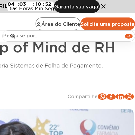
 of Mind de RH
04
:
03
:
10
:
50
RH.
Garanta sua vaga!
Dias
Horas
Min
Seg
Área do Cliente
Solicite uma proposta
op of Mind de RH
ria Sistemas de Folha de Pagamento.
Compartilhe