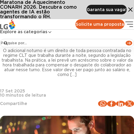
Maratona de Aquecimento
Conteúdos
Blog LG
Todos os artigos
O que é adicional noturno e quem tem direito a receber?
CONARH 2026. Descubra como
Garanta sua vaga!
agentes de IA estão
transformando o RH.
Departamento Pessoal
Solicite uma proposta
Explore as categorias
O que é adicional noturno e quem tem direito a
receber?
O adicional noturno é um direito de toda pessoa contratada no
regime CLT que trabalha durante a noite, segundo a legislação
trabalhista. Na prática, a lei prevê um acréscimo sobre o valor da
hora trabalhada para compensar o desgaste do colaborador ao
atuar nesse turno. Esse valor deve ser pago junto ao salário e,
como […]
17 Set 2025
10
minutos de leitura
Compartilhe