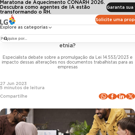
Maratona de Aquecimento CONARH 2026.
Conteúdos
Blog LG
Todos os artigos
 registro de funcionários: quais os impactos da lei de inclusão de dados sobre r
Descubra como agentes de IA estão
Garanta sua 
transformando o RH.
Solicite uma pro
Legislação trabalhista
Explore as categorias
Mudanças no registro de funcionários: quais os
impactos da lei de inclusão de dados sobre raça e
etnia?
Especialista debate sobre a promulgação da Lei 14.553/2023 e
impacto dessas alterações nos documentos trabalhistas para as
empresas
27 Jun 2023
5
minutos de leitura
Compartilhe