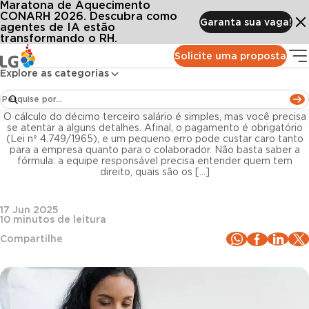
Maratona de Aquecimento
Conteúdos
Blog LG
Todos os artigos
Como é o cálculo do décimo terceiro salário? Aprenda a automatizar
CONARH 2026. Descubra como
Garanta sua vaga!
agentes de IA estão
transformando o RH.
Departamento Pessoal
Solicite uma proposta
Explore as categorias
Como é o cálculo do décimo terceiro salário?
Aprenda a automatizar
O cálculo do décimo terceiro salário é simples, mas você precisa
se atentar a alguns detalhes. Afinal, o pagamento é obrigatório
(Lei nº 4.749/1965), e um pequeno erro pode custar caro tanto
para a empresa quanto para o colaborador. Não basta saber a
fórmula: a equipe responsável precisa entender quem tem
direito, quais são os […]
17 Jun 2025
10
minutos de leitura
Compartilhe