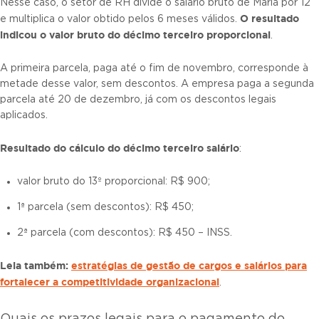
Nesse caso, o setor de RH divide o salário bruto de Maria por 12
O resultado
e multiplica o valor obtido pelos 6 meses válidos.
indicou o valor bruto do décimo terceiro proporcional
.
A primeira parcela, paga até o fim de novembro, corresponde à
metade desse valor, sem descontos. A empresa paga a segunda
parcela até 20 de dezembro, já com os descontos legais
aplicados.
Resultado do
cálculo do décimo terceiro salário
:
valor bruto do 13º proporcional: R$ 900;
1ª parcela (sem descontos): R$ 450;
2ª parcela (com descontos): R$ 450 – INSS.
Leia também:
estratégias de gestão de cargos e salários para
fortalecer a competitividade organizacional
.