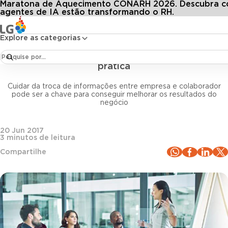
Maratona de Aquecimento CONARH 2026. Descubra 
Conteúdos
Blog LG
Todos os artigos
Comunicação interna: 4 razões para investir nessa prática
agentes de IA estão transformando o RH.
Explore as categorias
Clima Organizacional
Comunicação interna: 4 razões para investir nessa
prática
Cuidar da troca de informações entre empresa e colaborador
pode ser a chave para conseguir melhorar os resultados do
negócio
20 Jun 2017
3
minutos de leitura
Compartilhe