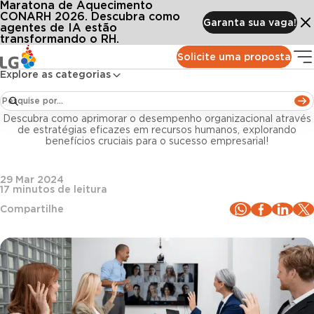
Maratona de Aquecimento
Conteúdos
Blog LG
Todos os artigos
Gestão de pessoas: o que é, vantagens e o papel do RH
CONARH 2026. Descubra como
Garanta sua vaga!
agentes de IA estão
transformando o RH.
Gestão de pessoas
Solicite uma proposta
Explore as categorias
Gestão de pessoas: o que é, vantagens e o papel
do RH
Descubra como aprimorar o desempenho organizacional através
de estratégias eficazes em recursos humanos, explorando
benefícios cruciais para o sucesso empresarial!
29 Mar 2024
17
minutos de leitura
Compartilhe