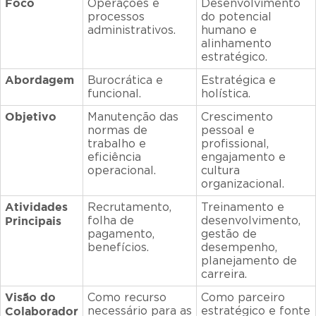
Foco
Operações e
Desenvolvimento
processos
do potencial
administrativos.
humano e
alinhamento
estratégico.
Abordagem
Burocrática e
Estratégica e
funcional.
holística.
Objetivo
Manutenção das
Crescimento
normas de
pessoal e
trabalho e
profissional,
eficiência
engajamento e
operacional.
cultura
organizacional.
Atividades
Recrutamento,
Treinamento e
Principais
folha de
desenvolvimento,
pagamento,
gestão de
benefícios.
desempenho,
planejamento de
carreira.
Visão do
Como recurso
Como parceiro
Colaborador
necessário para as
estratégico e fonte