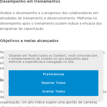
Desempenho em treinamentos
Analise o desempenho e o progresso dos colaboradores em
atividades de treinamento e desenvolvimento. Melhorias no
desempenho após o treinamento podem indicar a eficácia dos
programas de capacitação.
Objetivos e metas alcançados
Meça o quanto os colaboradores e equipes estão alcançando os
Clicando em "Aceito todos os Cookies", você concorda com
objetivos e metas estabelecidos. O alcance desses propósitos
o armazenamento de cookies no seu dispositivo para
melhorar a experiência e navegação no site.
pode demonstrar o alinhamento e a contribuição das pessoas
para os resultados da empresa.
Preferências
Índice de promoções internas
Rejeitar Todos
Aceitar Todos
Acompanhe o número de promoções internas como um indicador
de desenvolvimento e aproveitamento de talentos dentro da
organização. Um alto índice sugere uma gestão de carreiras