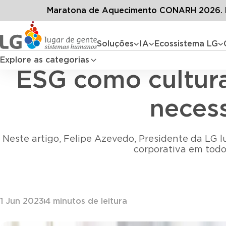
Conteúdos
Blog LG
Todos os 
Maratona de Aquecimento CONARH 2026. D
Soluções
IA
Ecossistema LG
Explore as categorias
ESG como cultura
necess
Neste artigo, Felipe Azevedo, Presidente da LG l
corporativa em todo
1 Jun 2023
4
minutos de leitura