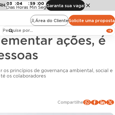
necessário envolver as pessoas
03
:
04
:
58
:
58
RH.
Garanta sua vaga!
Dias
Horas
Min
Seg
Área do Cliente
Solicite uma proposta
lementar ações, é
essoas
r os princípios de governança ambiental, social e
até os colaboradores
Compartilhe