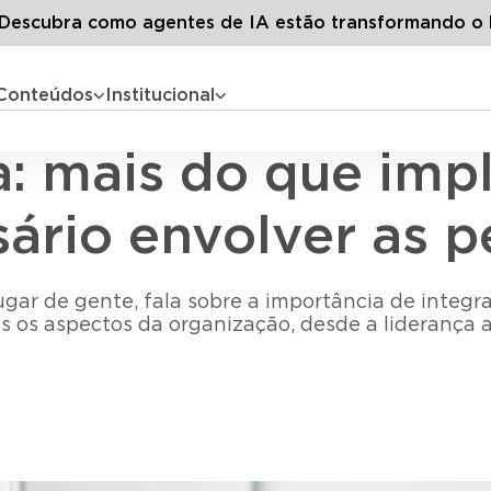
artigos
ESG como cultura: mais do que implementar ações, é 
escubra como agentes de IA estão transformando o 
Conteúdos
Institucional
Gestão de pessoas
: mais do que imp
ário envolver as p
ugar de gente, fala sobre a importância de integra
s os aspectos da organização, desde a liderança 