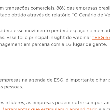
 transações comerciais. 88% das empresas brasi
ltado obtido através do relatório “O Cenário de Ve
nsidera esse movimento perderá espaço no mercad
s. Esse foi o principal insight do webinar
“ESG e 
anagement em parceria com a LG lugar de gente.
mpresas na agenda de ESG, é importante olhar p
s pessoas.
es e líderes, as empresas podem nutrir comportam
o,
ferramentas que estimulam o aprendizado
e a c