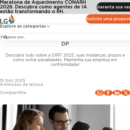
Maratona de Aquecimento CONARH
Conteúdos
Blog LG
Todos os artigos
25: o que muda com a substituição pela EFD-Reinf e eSocial? Guia completo para
2026. Descubra como agentes de IA
Garanta sua va
estão transformando o RH.
Solicite uma propos
Legislação trabalhista
Explore as categorias
DIRF 2025: o que muda com a substituição pela
EFD-Reinf e eSocial? Guia completo para RH e
DP
Descubra tudo sobre a DIRF 2025, suas mudanças, prazos e
como evitar penalidades. Mantenha sua empresa em
conformidade!
15 Dez 2025
9
minutos de leitura
Compartilhe