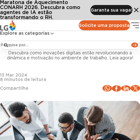
Maratona de Aquecimento
Conteúdos
Blog LG
Todos os artigos
Entenda o impacto da tecnologia no engajamento de equipes
CONARH 2026. Descubra como
Garanta sua vaga!
agentes de IA estão
transformando o RH.
Tecnologia e Inovação
Solicite uma proposta
Explore as categorias
Entenda o impacto da tecnologia no
engajamento de equipes
Descubra como inovações digitais estão revolucionando a
dinâmica e motivação no ambiente de trabalho. Leia agora!
13 Mar 2024
8
minutos de leitura
Compartilhe