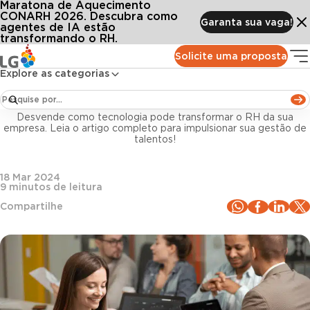
Maratona de Aquecimento
Conteúdos
Blog LG
Todos os artigos
6 benefícios da integração de sistemas de RH para a sua empresa
CONARH 2026. Descubra como
Garanta sua vaga!
agentes de IA estão
transformando o RH.
Tecnologia e Inovação
Solicite uma proposta
Explore as categorias
6 benefícios da integração de sistemas de RH
para a sua empresa
Desvende como tecnologia pode transformar o RH da sua
empresa. Leia o artigo completo para impulsionar sua gestão de
talentos!
18 Mar 2024
9
minutos de leitura
Compartilhe