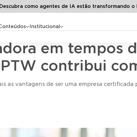
s
Marca empregadora em tempos de crise: como a certifica
escubra como agentes de IA estão transformando o 
Conteúdos
Institucional
Gestão de pessoas
dora em tempos de
 GPTW contribui co
ais as vantagens de ser uma empresa certificad