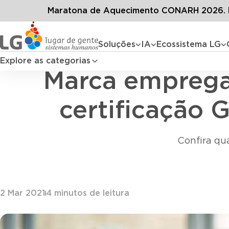
Conteúdos
Blog LG
Todos os artigo
Maratona de Aquecimento CONARH 2026. D
Soluções
IA
Ecossistema LG
Explore as categorias
Marca emprega
certificação
Confira qu
2 Mar 2021
4
minutos de leitura