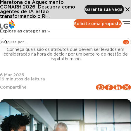
Maratona de Aquecimento
Conteúdos
Blog LG
Todos os artigos
Como escolher um software HCM? Guia completo para RH
CONARH 2026. Descubra como
Garanta sua vaga!
agentes de IA estão
transformando o RH.
Gestão de pessoas
Solicite uma proposta
Explore as categorias
Como escolher um software HCM? Guia completo
para RH
Conheça quais são os atributos que devem ser levados em
consideração na hora de decidir por um parceiro de gestão de
capital humano
6 Mar 2026
16
minutos de leitura
Compartilhe