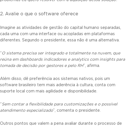
problemas eu quero resolver com a aquisição dessa solução?”
2. Avalie o que o software oferece
Imagine as atividades de gestão do capital humano separadas,
cada uma com uma interface ou acopladas em plataformas
diferentes. Segundo o presidente, essa não é uma alternativa.
“
O sistema precisa ser integrado e totalmente na
nuve
m
, que
reúna
em dashboards
indicadores e anal
yti
cs com insights para
tomada de decisão por gestores e
pelo
RH
”, afirma.
Além disso, dê preferência aos sistemas nativos, pois um
software brasileiro tem mais aderência à cultura, conta com
suporte local com mais agilidade e disponibilidade.
“
Sem contar a flexibilidade para customizações e o possível
atendimento especializado
”, comenta o presidente.
Outros pontos que valem a pena avaliar durante o processo de