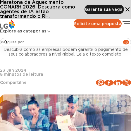
Maratona de Aquecimento
Conteúdos
Blog LG
Todos os artigos
Gestão de folha de pagamento internacional: o que considerar neste processo?
CONARH 2026. Descubra como
Garanta sua vaga!
agentes de IA estão
transformando o RH.
Tecnologia e Inovação
Solicite uma proposta
Explore as categorias
Gestão de folha de pagamento internacional: o
que considerar neste processo?
Descubra como as empresas podem garantir o pagamento de
seus colaboradores a nível global. Leia o texto completo!
23 Jan 2024
8
minutos de leitura
Compartilhe