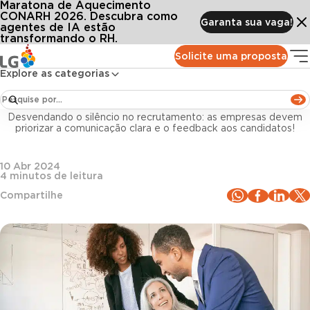
Maratona de Aquecimento
Conteúdos
Blog LG
Todos os artigos
Job ghosting: entenda por que o RH deve evitar essa prática
CONARH 2026. Descubra como
Garanta sua vaga!
agentes de IA estão
transformando o RH.
Gestão de pessoas
Solicite uma proposta
Explore as categorias
Job ghosting: entenda por que o RH deve evitar
essa prática
Desvendando o silêncio no recrutamento: as empresas devem
priorizar a comunicação clara e o feedback aos candidatos!
10 Abr 2024
4
minutos de leitura
Compartilhe