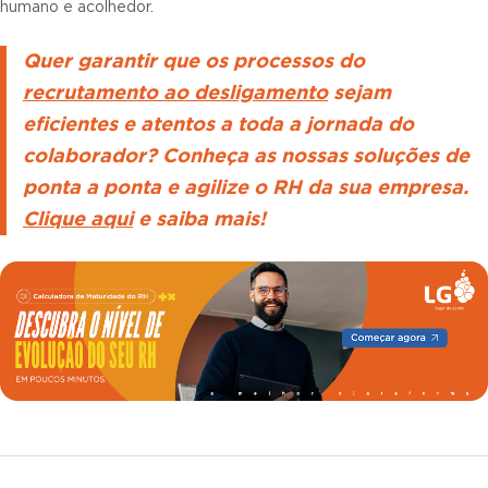
humano e acolhedor.
Quer garantir que os processos do
recrutamento ao desligamento
sejam
eficientes e atentos a toda a jornada do
colaborador? Conheça as nossas soluções de
ponta a ponta e agilize o RH da sua empresa.
Clique aqui
e saiba mais!