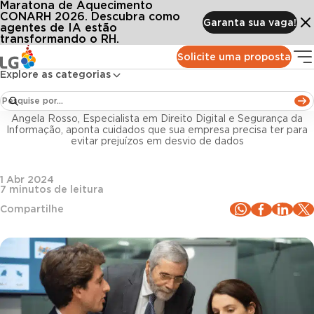
Maratona de Aquecimento
Conteúdos
Blog LG
Todos os artigos
Segurança da informação no RH: 6 pontos de atenção
CONARH 2026. Descubra como
Garanta sua vaga!
agentes de IA estão
transformando o RH.
Gestão de pessoas
Solicite uma proposta
Explore as categorias
Segurança da informação no RH: 6 pontos de
atenção
Angela Rosso, Especialista em Direito Digital e Segurança da
Informação, aponta cuidados que sua empresa precisa ter para
evitar prejuízos em desvio de dados
1 Abr 2024
7
minutos de leitura
Compartilhe