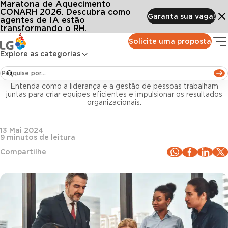
Maratona de Aquecimento
Conteúdos
Blog LG
Todos os artigos
Liderança e gestão de pessoas: qual a relação entre esses dois aspectos?
CONARH 2026. Descubra como
Garanta sua vaga!
agentes de IA estão
transformando o RH.
Liderança
Solicite uma proposta
Explore as categorias
Liderança e gestão de pessoas: qual a relação
entre esses dois aspectos?
Entenda como a liderança e a gestão de pessoas trabalham
juntas para criar equipes eficientes e impulsionar os resultados
organizacionais.
13 Mai 2024
9
minutos de leitura
Compartilhe