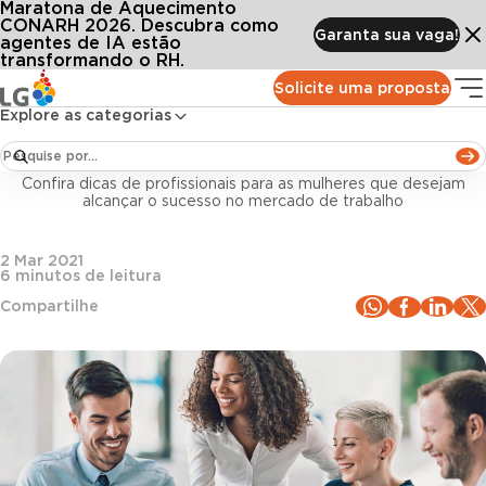
Maratona de Aquecimento
Conteúdos
Blog LG
Todos os artigos
Liderança feminina: 5 conselhos para uma trajetória de sucesso
CONARH 2026. Descubra como
Garanta sua vaga!
agentes de IA estão
transformando o RH.
Liderança
Solicite uma proposta
Explore as categorias
Liderança feminina: 5 conselhos para uma
trajetória de sucesso
Confira dicas de profissionais para as mulheres que desejam
alcançar o sucesso no mercado de trabalho
2 Mar 2021
6
minutos de leitura
Compartilhe