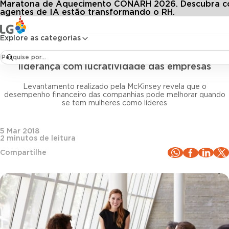
Maratona de Aquecimento CONARH 2026. Descubra 
Conteúdos
Blog LG
Todos os artigos
esquisa relaciona número de mulheres na liderança com lucratividade das empres
agentes de IA estão transformando o RH.
Explore as categorias
Liderança
Pesquisa relaciona número de mulheres na
liderança com lucratividade das empresas
Levantamento realizado pela McKinsey revela que o
desempenho financeiro das companhias pode melhorar quando
se tem mulheres como líderes
5 Mar 2018
2
minutos de leitura
Compartilhe