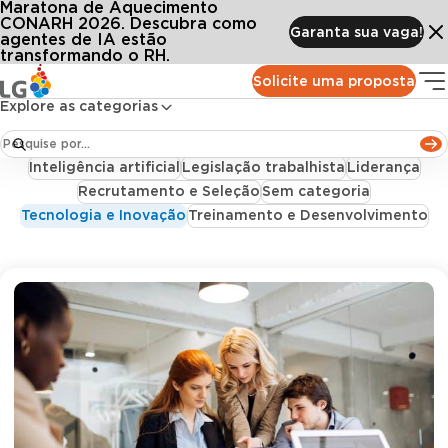
Maratona de Aquecimento
Conteúdos
Blog LG
Categorias
Tecnologia e Inovação
Tecnologia e Inovação
CONARH 2026. Descubra como
Garanta sua vaga!
agentes de IA estão
transformando o RH.
Todos
Acontece na LG
Bem-estar e Saúde no Trabalho
Solicite uma proposta
Benefícios Corporativos
Case de Sucesso
Explore as categorias
Clima Organizacional
Departamento Pessoal
Folha de Pagamento
Gestão de pessoas
Inteligência artificial
Legislação trabalhista
Liderança
Recrutamento e Seleção
Sem categoria
Tecnologia e Inovação
Treinamento e Desenvolvimento