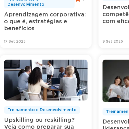
Desenvolvimento
Desenvol
competên
Aprendizagem corporativa:
com efi
o que é, estratégias e
benefícios
17 Set 2025
9 Set 2025
Treinamento e Desenvolvimento
Treinamen
Upskilling ou reskilling?
Desenvo
Veja como preparar sua
lideranç