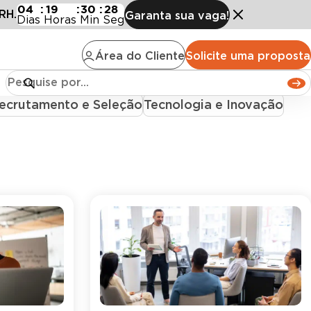
to
04
:
19
:
30
:
27
RH.
Garanta sua vaga!
Dias
Horas
Min
Seg
Área do Cliente
Solicite uma proposta
o
Clima Organizacional
Departamento Pessoal
ecrutamento e Seleção
Tecnologia e Inovação