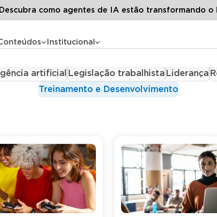
onteúdos
Blog LG
Categorias
Treinamento e Desenvolvimen
escubra como agentes de IA estão transformando o 
to e Desenvolvimento
Conteúdos
Institucional
 Trabalho
Benefícios Corporativos
Case de Sucess
igência artificial
Legislação trabalhista
Liderança
R
Treinamento e Desenvolvimento