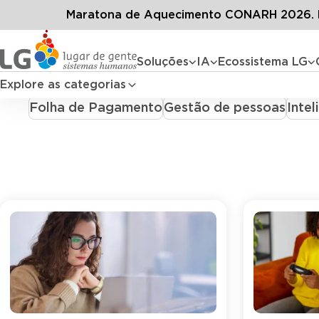
C
Maratona de Aquecimento CONARH 2026. D
Treinamen
Soluções
IA
Ecossistema LG
Todos
Acontece na LG
Bem-estar e Saúde no
Explore as categorias
Folha de Pagamento
Gestão de pessoas
Intel