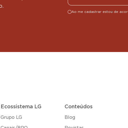
o.
Ao me cadastrar estou de aco
Ecossistema LG
Conteúdos
Grupo LG
Blog