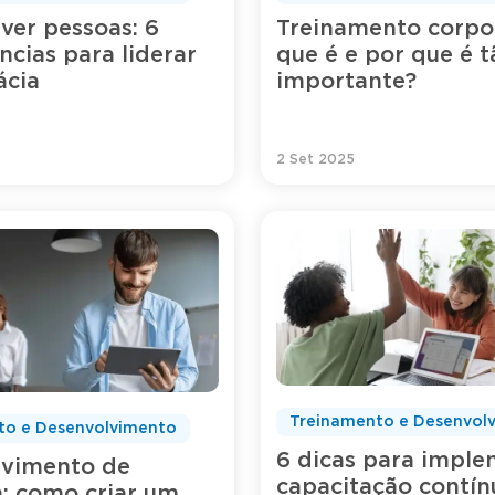
ver pessoas: 6
Treinamento corpor
cias para liderar
que é e por que é t
cácia
importante?
2 Set 2025
Treinamento e Desenvol
to e Desenvolvimento
6 dicas para imple
lvimento de
capacitação contín
a: como criar um