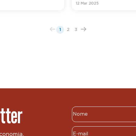
12 Mar 2025
1
2
3
tter
economia,