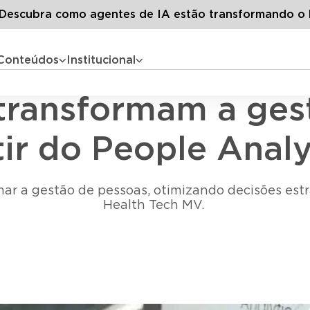
s artigos
Como os dados transformam a gestão de pessoas a
escubra como agentes de IA estão transformando o 
Conteúdos
Institucional
Tecnologia e Inovação
ransformam a gest
tir do People Analy
r a gestão de pessoas, otimizando decisões estr
Health Tech MV.