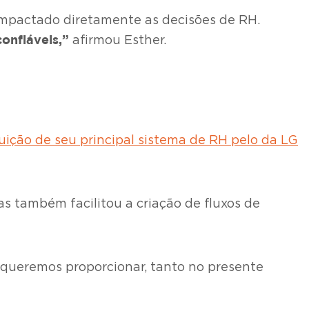
 impactado diretamente as decisões de RH.
onfiáveis,”
afirmou Esther.
ição de seu principal sistema de RH pelo da LG
s também facilitou a criação de fluxos de
 queremos proporcionar, tanto no presente