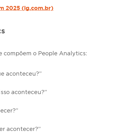
m 2025 (lg.com.br)
cs
ue compõem o People Analytics:
ue aconteceu?”
isso aconteceu?”
ecer?”
er acontecer?”