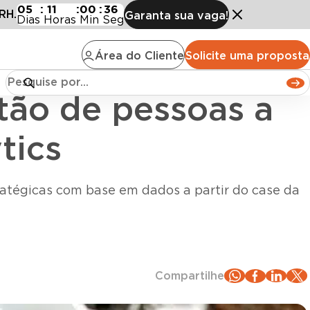
 partir do People Analytics
05
:
11
:
00
:
34
RH.
Garanta sua vaga!
Dias
Horas
Min
Seg
Área do Cliente
Solicite uma proposta
ão de pessoas a
tics
atégicas com base em dados a partir do case da
Compartilhe