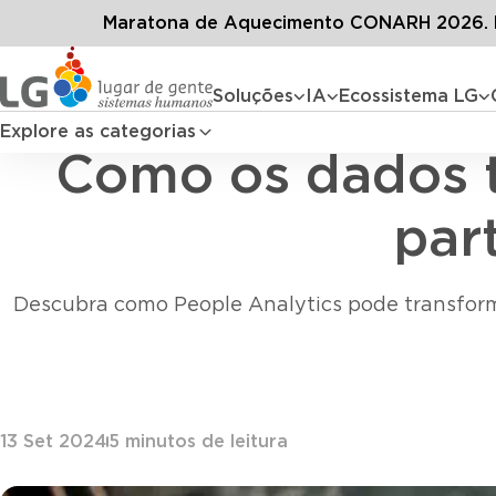
Conteúdos
Blog LG
Todos o
Maratona de Aquecimento CONARH 2026. D
Soluções
IA
Ecossistema LG
Explore as categorias
Como os dados t
par
Descubra como People Analytics pode transforma
13 Set 2024
5
minutos de leitura