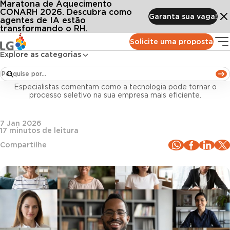
Maratona de Aquecimento
Conteúdos
Blog LG
Todos os artigos
Recrutamento digital: guia de como usar a tecnologia no RH
CONARH 2026. Descubra como
Garanta sua vaga!
agentes de IA estão
transformando o RH.
Recrutamento e Seleção
Solicite uma proposta
Explore as categorias
Recrutamento digital: guia de como usar a
tecnologia no RH
Especialistas comentam como a tecnologia pode tornar o
processo seletivo na sua empresa mais eficiente.
7 Jan 2026
17
minutos de leitura
Compartilhe