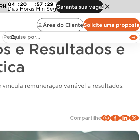
 e como funciona na prática
04
:
20
:
57
:
27
RH.
Garanta sua vaga!
Dias
Horas
Min
Seg
Área do Cliente
Solicite uma proposta
os e Resultados e
tica
 vincula remuneração variável a resultados.
Compartilhe