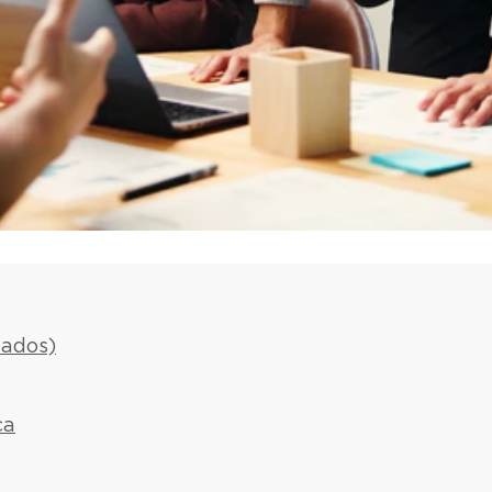
tados)
ca