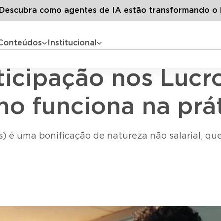
os artigos
PLR: o que é Participação nos Lucros e Resultados
escubra como agentes de IA estão transformando o 
Conteúdos
Institucional
Benefícios Corporativos
ticipação nos Lucr
o funciona na prá
) é uma bonificação de natureza não salarial, que