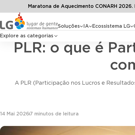
Conteúdos
Blog LG
Todos 
Maratona de Aquecimento CONARH 2026. D
Soluções
IA
Ecossistema LG
Explore as categorias
PLR: o que é Par
com
A PLR (Participação nos Lucros e Resultados
14 Mai 2026
7
minutos de leitura