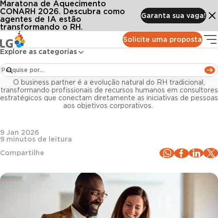
Maratona de Aquecimento
Conteúdos
Blog LG
Todos os artigos
Business Partner: como atuar de forma estratégica com People Analytics
CONARH 2026. Descubra como
Garanta sua vaga!
agentes de IA estão
transformando o RH.
Gestão de pessoas
Solicite uma proposta
Explore as categorias
Business Partner: como atuar de forma
estratégica com People Analytics
O business partner é a evolução natural do RH tradicional,
transformando profissionais de recursos humanos em consultores
estratégicos que conectam diretamente as iniciativas de pessoas
aos objetivos corporativos.
9 Jan 2026
9
minutos de leitura
Compartilhe