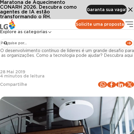
Maratona de Aquecimento
Conteúdos
Blog LG
Todos os artigos
Como a capacitação de lideranças influencia nos resultados do negócio?
CONARH 2026. Descubra como
Garanta sua vaga!
agentes de IA estão
transformando o RH.
Liderança
Solicite uma proposta
Explore as categorias
Como a capacitação de lideranças influencia nos
resultados do negócio?
O desenvolvimento contínuo de líderes é um grande desafio para
as organizações. Como a tecnologia pode ajudar? Descubra aqui
28 Mai 2019
4
minutos de leitura
Compartilhe