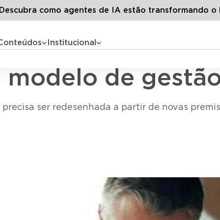
Blog LG
Todos os artigos
Liderança 4.0: modelo de gestão da
escubra como agentes de IA estão transformando o 
Conteúdos
Institucional
Liderança
: modelo de gestão 
s precisa ser redesenhada a partir de novas premis