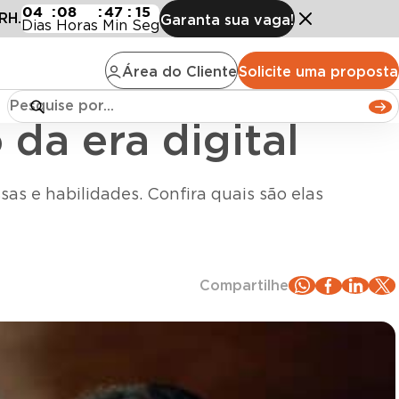
 era digital
04
:
08
:
47
:
13
RH.
Garanta sua vaga!
Dias
Horas
Min
Seg
Área do Cliente
Solicite uma proposta
da era digital
sas e habilidades. Confira quais são elas
Compartilhe