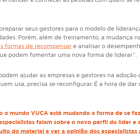
a entender e conhecer as pessoas com quem se r
reparar seus gestores para o modelo de liderança 
idades. Porém, além de treinamento, a mudança na
s formas de recompensar
e analisar o desempenho
 que podem fomentar uma nova forma de liderar”.
 podem ajudar as empresas e gestores na adoção
uem usa, precisa se reconfigurar. É a hora de da
.
o o mundo VUCA está mudando a forma de se faze
especialistas falam sobre o novo perfil do líder 
ito do material e ver a opinião dos especialistas