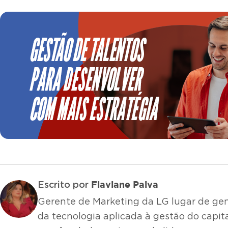
Flaviane Paiva
Escrito por
Gerente de Marketing da LG lugar de gen
da tecnologia aplicada à gestão do capit