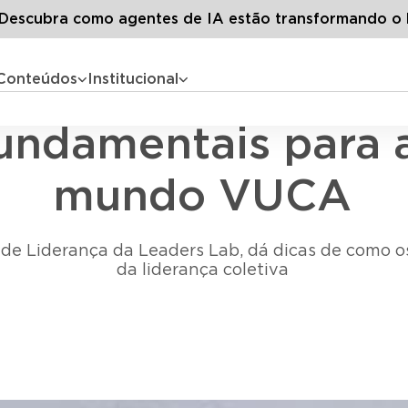
dos os artigos
4 competências fundamentais para a lider
escubra como agentes de IA estão transformando o 
Conteúdos
Institucional
Liderança
undamentais para 
mundo VUCA
de Liderança da Leaders Lab, dá dicas de como o
da liderança coletiva