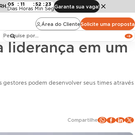
ança em um mundo VUCA
05
:
11
:
52
:
21
RH.
Garanta sua vaga!
Dias
Horas
Min
Seg
Área do Cliente
Solicite uma proposta
a liderança em um
s gestores podem desenvolver seus times através
Compartilhe