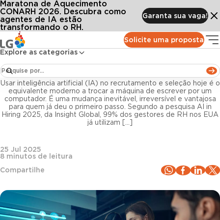
Maratona de Aquecimento
Conteúdos
Blog LG
Todos os artigos
IA no recrutamento e seleção: quais as vantagens e desafios?
CONARH 2026. Descubra como
Garanta sua vaga!
agentes de IA estão
transformando o RH.
Inteligência artificial
Solicite uma proposta
Explore as categorias
IA no recrutamento e seleção: quais as vantagens
e desafios?
Usar inteligência artificial (IA) no recrutamento e seleção hoje é o
equivalente moderno a trocar a máquina de escrever por um
computador. É uma mudança inevitável, irreversível e vantajosa
para quem já deu o primeiro passo. Segundo a pesquisa AI in
Hiring 2025, da Insight Global, 99% dos gestores de RH nos EUA
já utilizam […]
25 Jul 2025
8
minutos de leitura
Compartilhe