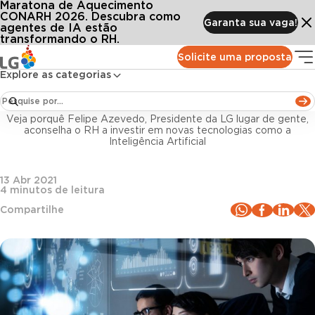
Maratona de Aquecimento
Conteúdos
Blog LG
Todos os artigos
Inteligência Artificial e o impacto na produtividade da gestão de pessoas
CONARH 2026. Descubra como
Garanta sua vaga!
agentes de IA estão
transformando o RH.
Inteligência artificial
Solicite uma proposta
Explore as categorias
Inteligência Artificial e o impacto na
produtividade da gestão de pessoas
Veja porquê Felipe Azevedo, Presidente da LG lugar de gente,
aconselha o RH a investir em novas tecnologias como a
Inteligência Artificial
13 Abr 2021
4
minutos de leitura
Compartilhe