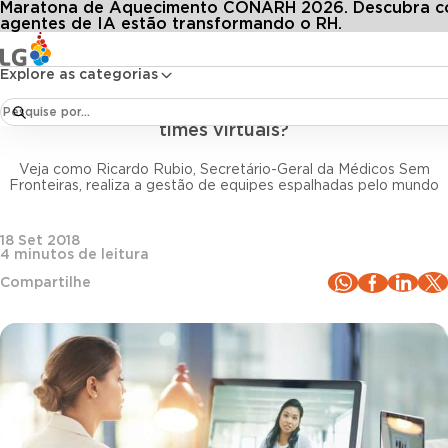
Maratona de Aquecimento CONARH 2026. Descubra 
Conteúdos
Blog LG
Todos os artigos
Liderança à distância: como fazer a gestão de times virtuais?
agentes de IA estão transformando o RH.
Explore as categorias
Liderança
Liderança à distância: como fazer a gestão de
times virtuais?
Veja como Ricardo Rubio, Secretário-Geral da Médicos Sem
Fronteiras, realiza a gestão de equipes espalhadas pelo mundo
18 Set 2018
4
minutos de leitura
Compartilhe