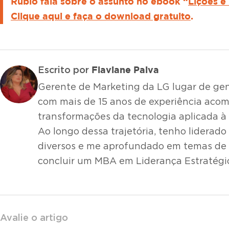
Rubio fala sobre o assunto no ebook “
Lições e
Clique aqui e faça o download gratuito
.
Flaviane Paiva
Escrito por
Gerente de Marketing da LG lugar de gent
com mais de 15 anos de experiência ac
transformações da tecnologia aplicada à
Ao longo dessa trajetória, tenho liderado
diversos e me aprofundado em temas de l
concluir um MBA em Liderança Estratégi
Avalie o artigo