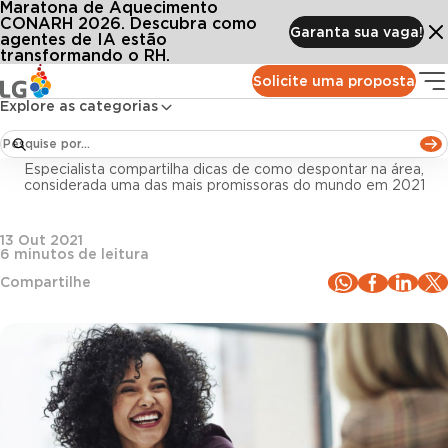
Maratona de Aquecimento
Conteúdos
Blog LG
Todos os artigos
Profissional de RH: como se destacar em um mercado de rápidas transformações?
CONARH 2026. Descubra como
Garanta sua vaga!
agentes de IA estão
transformando o RH.
Gestão de pessoas
Solicite uma proposta
Explore as categorias
Profissional de RH: como se destacar em um
mercado de rápidas transformações?
Especialista compartilha dicas de como despontar na área,
considerada uma das mais promissoras do mundo em 2021
13 Out 2021
6
minutos de leitura
Compartilhe