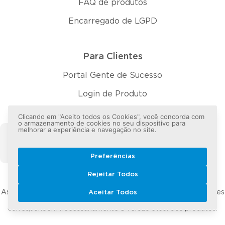
FAQ de produtos
Encarregado de LGPD
Para Clientes
Portal Gente de Sucesso
Login de Produto
Clicando em "Aceito todos os Cookies", você concorda com
o armazenamento de cookies no seu dispositivo para
melhorar a experiência e navegação no site.
Assine nossa Newsletter e fique
Inscreva-se
por dentro dos nossos conteúdos
Preferências
Rejeitar Todos
As imagens exibidas são ilustrativas e podem apresentar versões
Aceitar Todos
conceituais, protótipos ou futuras melhorias que não
correspondem necessariamente à versão atual dos produtos.