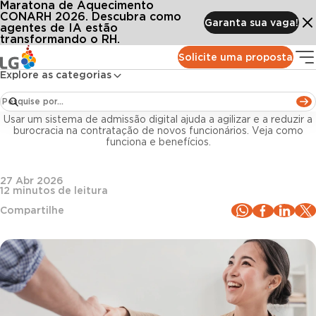
Maratona de Aquecimento
Conteúdos
Blog LG
Todos os artigos
Sistema de admissão digital: o que é? Quais os benefícios?
CONARH 2026. Descubra como
Garanta sua vaga!
agentes de IA estão
transformando o RH.
Departamento Pessoal
Solicite uma proposta
Explore as categorias
Sistema de admissão digital: o que é? Quais os
benefícios?
Usar um sistema de admissão digital ajuda a agilizar e a reduzir a
burocracia na contratação de novos funcionários. Veja como
funciona e benefícios.
27 Abr 2026
12
minutos de leitura
Compartilhe