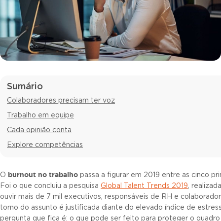
Sumário
Colaboradores precisam ter voz
Trabalho em equipe
Cada opinião conta
Explore competências
burnout no trabalho
O
passa a figurar em 2019 entre as cinco pr
Foi o que concluiu a pesquisa
Global Talent Trends 2019
, realizad
ouvir mais de 7 mil executivos, responsáveis de RH e colaborado
torno do assunto é justificada diante do elevado índice de estres
pergunta que fica é: o que pode ser feito para proteger o quadr