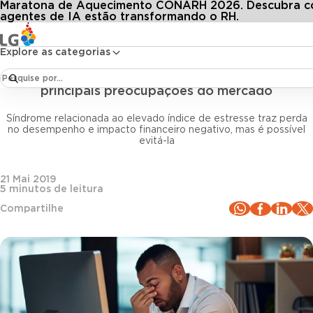
Maratona de Aquecimento CONARH 2026. Descubra 
Conteúdos
Blog LG
Todos os artigos
Burnout no trabalho: como evitar uma das principais preocupações do mercado
agentes de IA estão transformando o RH.
Explore as categorias
Bem-estar e Saúde no Trabalho
Burnout no trabalho: como evitar uma das
principais preocupações do mercado
Síndrome relacionada ao elevado índice de estresse traz perda
no desempenho e impacto financeiro negativo, mas é possível
evitá-la
21 Mai 2019
5
minutos de leitura
Compartilhe