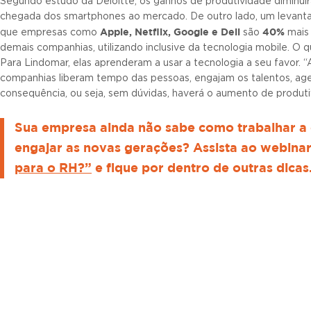
Segundo estudo da Deloitte, os ganhos de produtividade diminuí
chegada dos smartphones ao mercado. De outro lado, um levant
Apple, Netflix, Google e Dell
40%
que empresas como
são
mais
demais companhias, utilizando inclusive da tecnologia mobile. O 
Para Lindomar, elas aprenderam a usar a tecnologia a seu favor. “A
companhias liberam tempo das pessoas, engajam os talentos, age
consequência, ou seja, sem dúvidas, haverá o aumento de produtiv
Sua empresa ainda não sabe como trabalhar a 
engajar as novas gerações? Assista ao webina
para o RH?”
e fique por dentro de outras dicas