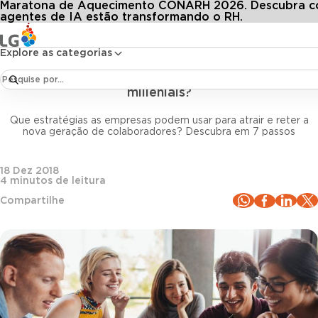
Maratona de Aquecimento CONARH 2026. Descubra 
Conteúdos
Blog LG
Todos os artigos
Carreira 4.0: como manter o engajamento dos millenials?
agentes de IA estão transformando o RH.
Explore as categorias
Gestão de pessoas
Carreira 4.0: como manter o engajamento dos
millenials?
Que estratégias as empresas podem usar para atrair e reter a
nova geração de colaboradores? Descubra em 7 passos
18 Dez 2018
4
minutos de leitura
Compartilhe