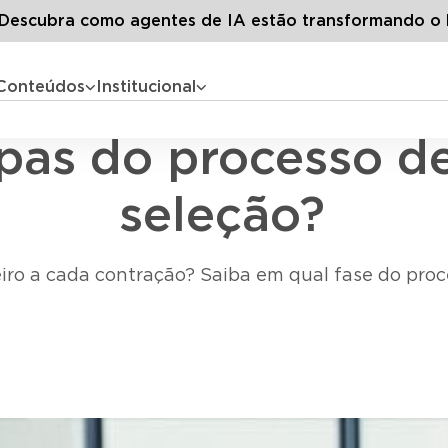
G
Todos os artigos
Quais são as etapas do processo de recr
escubra como agentes de IA estão transformando o 
Conteúdos
Institucional
Recrutamento e Seleção
apas do processo d
seleção?
iro a cada contração? Saiba em qual fase do pro