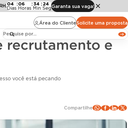
utamento e seleção?
04
:
06
:
34
:
23
RH.
Garanta sua vaga!
Dias
Horas
Min
Seg
Área do Cliente
Solicite uma proposta
e recrutamento e
cesso você está pecando
Compartilhe