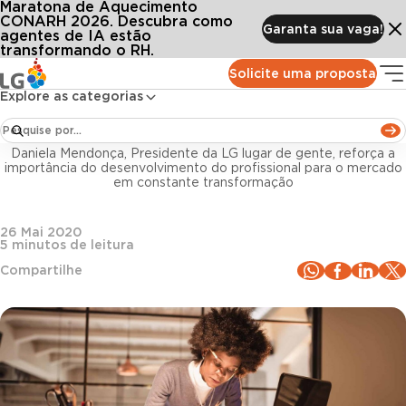
Maratona de Aquecimento
Conteúdos
Blog LG
Todos os artigos
As mudanças no mercado de trabalho e os impactos na eficácia do RH
CONARH 2026. Descubra como
Garanta sua vaga!
agentes de IA estão
transformando o RH.
Gestão de pessoas
Solicite uma proposta
Explore as categorias
As mudanças no mercado de trabalho e os
impactos na eficácia do RH
Daniela Mendonça, Presidente da LG lugar de gente, reforça a
importância do desenvolvimento do profissional para o mercado
em constante transformação
26 Mai 2020
5
minutos de leitura
Compartilhe