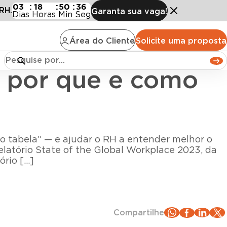
 que e como medir
03
:
18
:
50
:
35
RH.
Garanta sua vaga!
Dias
Horas
Min
Seg
Área do Cliente
Solicite uma proposta
 por que e como
 tabela” — e ajudar o RH a entender melhor o
latório State of the Global Workplace 2023, da
ório […]
Compartilhe