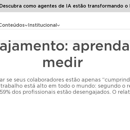
LG
Todos os artigos
Pesquisa de engajamento: aprenda por
escubra como agentes de IA estão transformando o 
Conteúdos
Institucional
Gestão de pessoas
ajamento: aprenda
medir
r se seus colaboradores estão apenas “cumprindo
trabalho está alto em todo o mundo: segundo o re
 59% dos profissionais estão desengajados. O relat