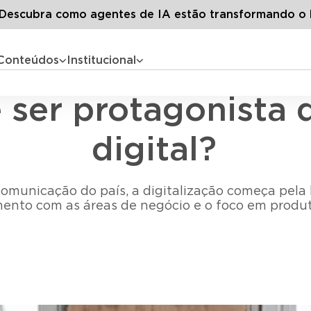
G
Todos os artigos
Como o RH pode ser protagonista da tran
escubra como agentes de IA estão transformando o 
Conteúdos
Institucional
Tecnologia e Inovação
ser protagonista 
digital?
omunicação do país, a digitalização começa pela 
ento com as áreas de negócio e o foco em produt