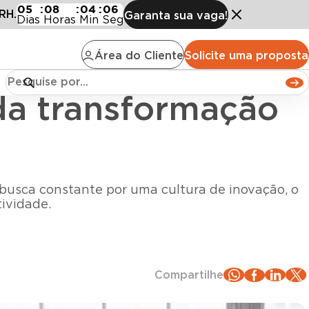
sformação digital?
05
:
08
:
04
:
04
RH.
Garanta sua vaga!
Dias
Horas
Min
Seg
Área do Cliente
Solicite uma proposta
da transformação
busca constante por uma cultura de inovação, o
ividade.
Compartilhe