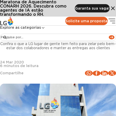
Maratona de Aquecimento
Conteúdos
Blog LG
Todos os artigos
Ações da LG frente à covid-19: pessoas em primeiro lugar
CONARH 2026. Descubra como
Garanta sua vaga!
agentes de IA estão
transformando o RH.
Acontece na LG
Solicite uma proposta
Explore as categorias
Ações da LG frente à covid-19: pessoas em
primeiro lugar
Confira o que a LG lugar de gente tem feito para zelar pelo bem-
estar dos colaboradores e manter as entregas aos clientes
24 Mar 2020
6
minutos de leitura
Compartilhe