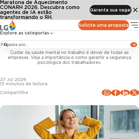
Maratona de Aquecimento
Conteúdos
Blog LG
Todos os artigos
Saúde mental no trabalho: principais riscos e boas práticas
CONARH 2026. Descubra como
Garanta sua vaga!
agentes de IA estão
transformando o RH.
Bem-estar e Saúde no Trabalho
Solicite uma proposta
Explore as categorias
Saúde mental no trabalho: principais riscos e boas
práticas
Cuidar da saúde mental no trabalho é dever de todas as
empresas. Veja a importância e como garantir a segurança
psicológica dos trabalhadores.
27 Jul 2026
13
minutos de leitura
Compartilhe