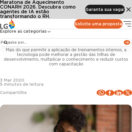
Maratona de Aquecimento
Conteúdos
Blog LG
Todos os artigos
Entenda como o LMS é fundamental à aprendizagem contínua
CONARH 2026. Descubra como
Garanta sua vaga!
agentes de IA estão
transformando o RH.
Treinamento e Desenvolvimento
Solicite uma proposta
Explore as categorias
Entenda como o LMS é fundamental à
aprendizagem contínua
Mais do que permitir a aplicação de treinamentos internos, a
tecnologia pode melhorar a gestão das trilhas de
desenvolvimento, multiplicar o conhecimento e reduzir custos
com capacitação
3 Mar 2020
5
minutos de leitura
Compartilhe